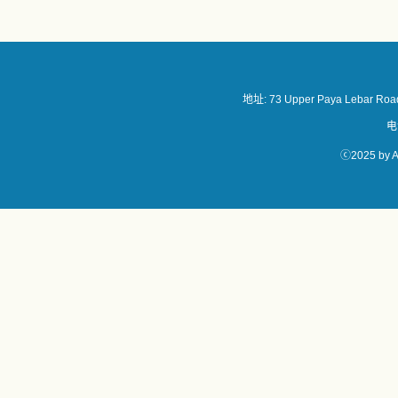
地址: 73 Upper Paya Lebar Road
电
ⓒ2025 by A